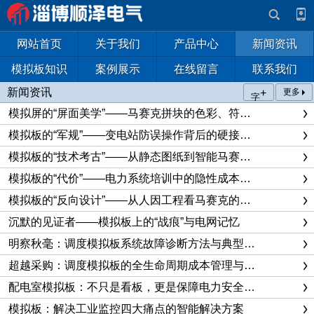
网站首页
关于我们
产品中心
新闻资讯
模拟板知识
案例展示
在线留言
联系我们
新闻资讯
+
更多
字
模拟屏的“屏面美学”——马赛克拼块的色彩、符号与布局哲学
模拟板的“军规”——变电站防误操作背后的硬接线闭锁秘辛
模拟板的“技术考古”——从静态图纸到智能马赛克的演化逻辑
模拟板的“代价”——电力系统培训中的隐性成本与隐形成本
模拟板的“反向设计”——从人因工程看马赛克的色彩与布局
沉默的见证者——模拟板上的“战痕”与电网记忆
明察秋毫：调度模拟板系统故障诊断方法与典型案例深度剖析
超越采购：调度模拟板的全生命周期成本管理与运维策略深度解析
配电室模拟板：不只是看板，更是保障电力安全与效率的智能投资
模拟板：解决工业监控四大痛点的智能解决方案